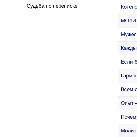
Судьба по переписке
Котен
МОЛИ
Мужес
Кажды
Если б
Гармон
Всем 
Опыт 
Почем
Молитв